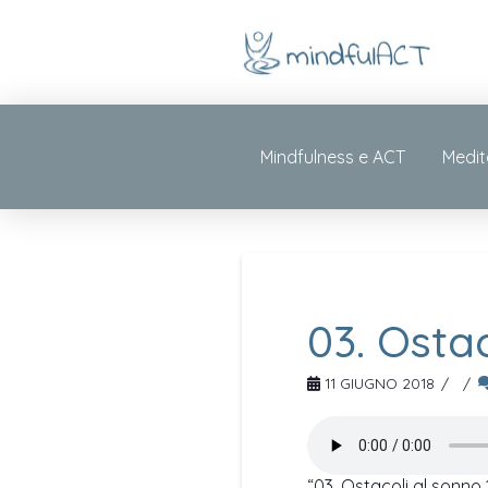
Mindfulness e ACT
Medit
03. Osta
11 GIUGNO 2018
“03. Ostacoli al sonno 