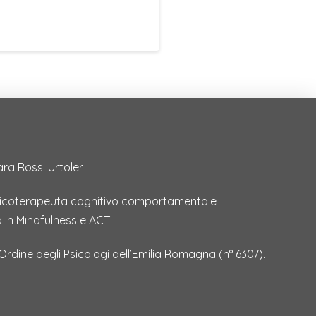
ara Rossi Urtoler
sicoterapeuta cognitivo comportamentale
a in Mindfulness e ACT
l’Ordine degli Psicologi dell’Emilia Romagna
(
n° 6307
)
.