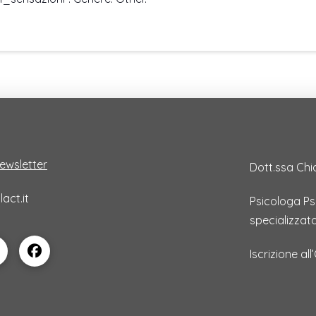
 newsletter
Dott.ssa Chi
act.it
Psicologa P
specializzat
Iscrizione al