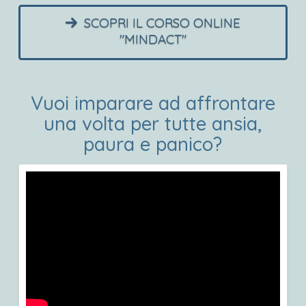
SCOPRI IL CORSO ONLINE
"MINDACT"
Vuoi imparare ad affrontare
una volta per tutte ansia,
paura e panico?