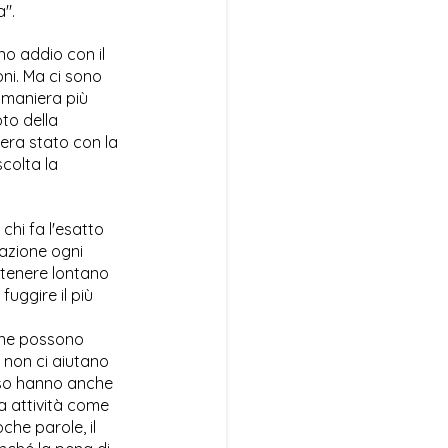
".
no addio con il
ni. Ma ci sono
n maniera più
to della
i era stato con la
scolta la
chi fa l'esatto
tazione ogni
, tenere lontano
uggire il più
mine possono
e non ci aiutano
sso hanno anche
da attività come
che parole, il