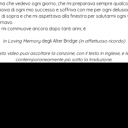
na che vedevo ogni giorno, che mi preparava sempre qualco
oiva di ogni mio successo e soffriva con me per ogni delusion
 di sopra e che mi aspettava alla finestra per salutarmi ogni 
ornavo.
 mi commuove ancora dopo tanti anni, è
In Loving Memory
degli Alter Bridge
(in affettuoso ricordo)
sto video puoi ascoltare la canzone, con il testo in inglese, e 
contemporaneamente più sotto la traduzione.