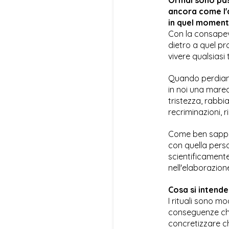
ancora come l'
in quel moment
Con la consapev
dietro a quel pr
vivere qualsiasi t
Quando perdiamo
in noi una marea 
tristezza, rabbi
recriminazioni, r
Come ben sappi
con quella perso
scientificamente
nell'elaborazion
Cosa si intende 
I rituali sono m
conseguenze che 
concretizzare ch