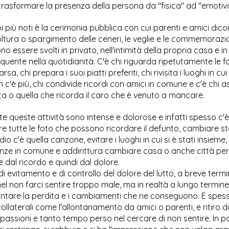
trasformare la presenza della persona da "fisica" ad "emotiva
 più noti è la cerimonia pubblica con cui parenti e amici dico
oltura o spargimento delle ceneri, le veglie e le commemorazio
no essere svolti in privato, nell'intimità della propria casa e i
uente nella quotidianità. C'è chi riguarda ripetutamente le fo
, chi prepara i suoi piatti preferiti, chi rivisita i luoghi in cu
c'è più, chi condivide ricordi con amici in comune e c'è chi a
a o quella che ricorda il caro che è venuto a mancare.
e queste attività sono intense e dolorose e infatti spesso c'è 
ere tutte le foto che possono ricordare il defunto, cambiare s
dio c'è quella canzone, evitare i luoghi in cui si è stati insieme
nze in comune e addirittura cambiare casa o anche città per f
e dal ricordo e quindi dal dolore.
 di evitamento e di controllo del dolore del lutto, a breve ter
nel non farci sentire troppo male, ma in realtà a lungo termin
ontare la perdita e i cambiamenti che ne conseguono. E spe
 collaterali come l'allontanamento da amici o parenti, e ritiro 
passioni e tanto tempo perso nel cercare di non sentire. In po