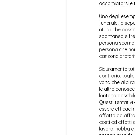
accomiatarsi e 
Uno degli esempi
funerale, la sep
rituali che posso
spontanea e freq
persona scomparsa
persona che non 
canzone preferit
Sicuramente tutt
contrario: togli
volta che alla ra
le altre conosce
lontano possibil
Questi tentativi
essere efficaci 
affatto ad affr
costi ed effetti
lavoro, hobby e 