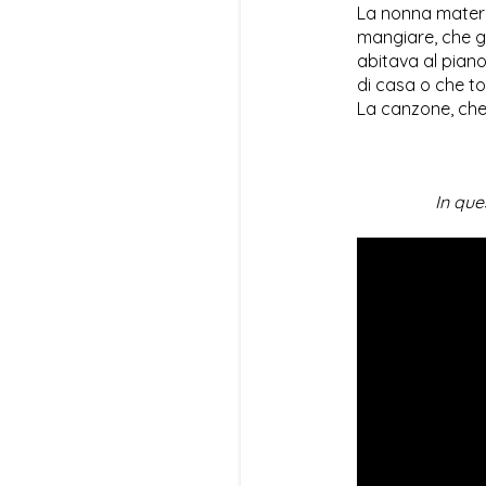
La nonna mater
mangiare, che gi
abitava al piano
di casa o che t
La canzone, che
In que