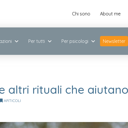
Chi sono
About me
azioni
Per tutti
Per psicologi
Newsletter
 altri rituali che aiutano
ARTICOLI