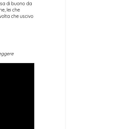
sa di buono da
e, lei che
volta che uscivo
leggere