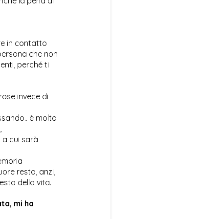
anché la pena di
re in contatto
a persona che non
nti, perché ti
rose invece di
ssando.. è molto
,
à a cui sarà
memoria
uore resta, anzi,
sto della vita.
ta, mi ha