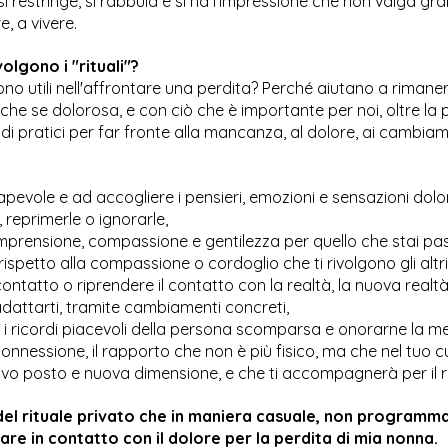
 restringe, si rabbuia e si ha l'impressione che non valga gr
, a vivere.
olgono i "rituali"?
 sono utili nell'affrontare una perdita? Perché aiutano a rimane
nche se dolorosa, e con ciò che è importante per noi, oltre l
di pratici per far fronte alla mancanza, al dolore, ai cambiame
pevole e ad accogliere i pensieri, emozioni e sensazioni dolo
 reprimerle o ignorarle,
omprensione, compassione e gentilezza per quello che stai pa
rispetto alla compassione o cordoglio che ti rivolgono gli altri
ontatto o riprendere il contatto con la realtà, la nuova realt
dattarti, tramite cambiamenti concreti,
i ricordi piacevoli della persona scomparsa e onorarne la 
connessione, il rapporto che non è più fisico, ma che nel tuo c
vo posto e nuova dimensione, e che ti accompagnerà per il re
del rituale privato che in maniera casuale, non programma
are in contatto con il dolore per la perdita di mia nonna.