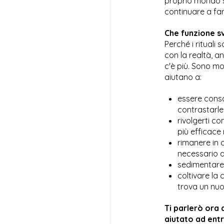
proprio mondo si
continuare a fare
Che funzione sv
Perché i rituali
con la realtà, a
c'è più. Sono mo
aiutano a:
essere consa
contrastarle,
rivolgerti c
più efficace 
rimanere in c
necessario a
sedimentare 
coltivare la 
trova un nuo
Ti parlerò ora 
aiutato ad entr