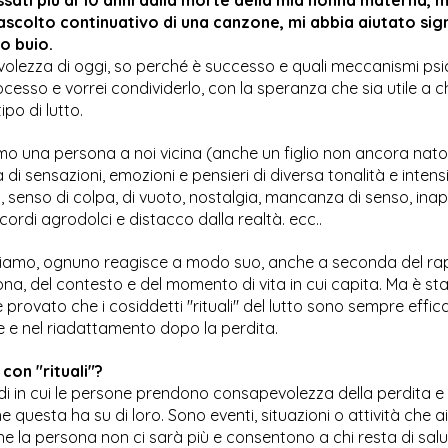
ascolto continuativo di una canzone, mi abbia aiutato sig
o buio.
olezza di oggi, so perché è successo e quali meccanismi psi
ocesso e vorrei condividerlo, con la speranza che sia utile a ch
ipo di lutto.
 una persona a noi vicina (anche un figlio non ancora nato
di sensazioni, emozioni e pensieri di diversa tonalità e intensi
a, senso di colpa, di vuoto, nostalgia, mancanza di senso, ina
icordi agrodolci e distacco dalla realtà. ecc..
amo, ognuno reagisce a modo suo, anche a seconda del rap
na, del contesto e del momento di vita in cui capita. Ma è st
 provato che i cosiddetti "rituali" del lutto sono sempre effic
e e nel riadattamento dopo la perdita.
con "rituali"?
odi in cui le persone prendono consapevolezza della perdita e 
questa ha su di loro. Sono eventi, situazioni o attività che a
e la persona non ci sarà più e consentono a chi resta di salut