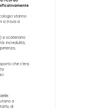
nificativamente
cologici stanno
i si trova a
) si scatenano
tà: incredulità,
ppetenza,
porto che c'era
ato
aci
delle
iutano a
arla, di