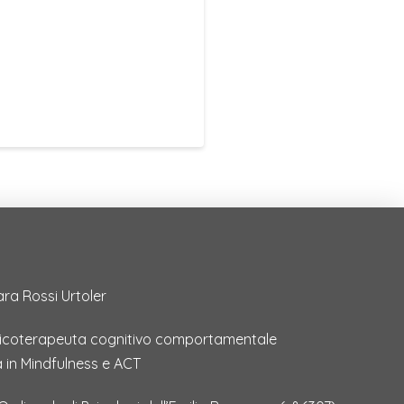
ara Rossi Urtoler
sicoterapeuta cognitivo comportamentale
a in Mindfulness e ACT