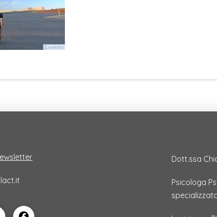
 newsletter
Dott.ssa Chi
act.it
Psicologa P
specializzat