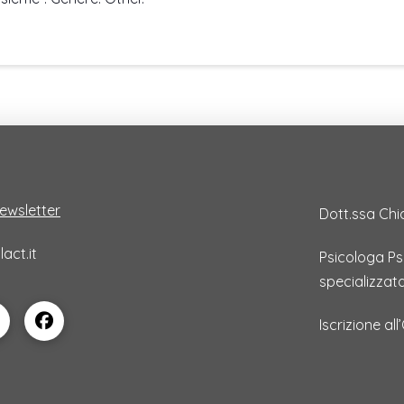
 newsletter
Dott.ssa Chi
act.it
Psicologa P
specializzat
Iscrizione al