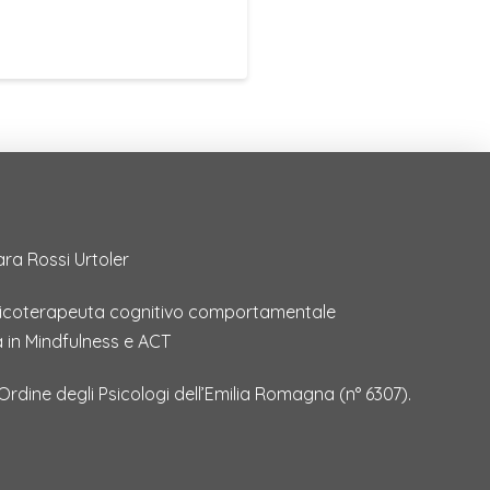
ara Rossi Urtoler
sicoterapeuta cognitivo comportamentale
a in Mindfulness e ACT
l’Ordine degli Psicologi dell’Emilia Romagna
(
n° 6307
)
.