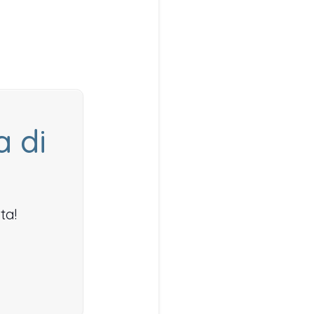
a di
ta!