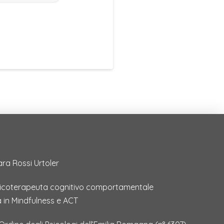
ara Rossi Urtoler
sicoterapeuta cognitivo comportamentale
a in Mindfulness e ACT