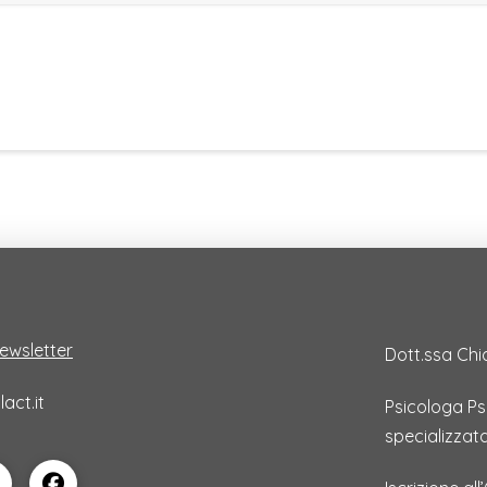
 newsletter
Dott.ssa Chi
act.it
Psicologa P
specializzat