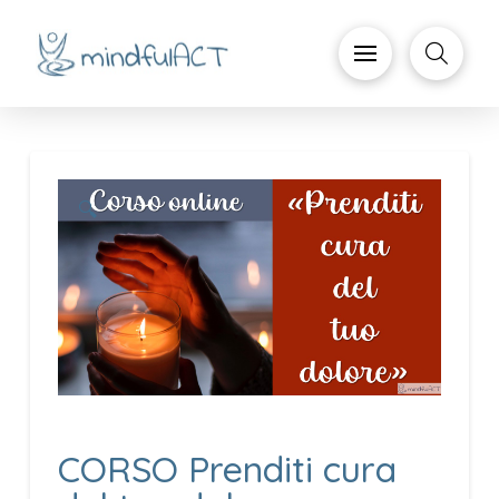
🔍
CORSO Prenditi cura