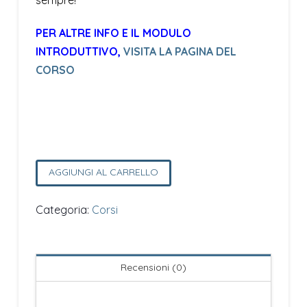
PER ALTRE INFO E IL MODULO
INTRODUTTIVO,
VISITA LA PAGINA DEL
CORSO
CORSO
AGGIUNGI AL CARRELLO
Prenditi
cura
Categoria:
Corsi
del
tuo
dolore
Recensioni (0)
quantità