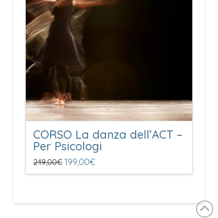
CORSO La danza dell’ACT –
Per Psicologi
Il
199,00
€
Il
249,00
€
prezzo
prezzo
originale
attuale
era:
è:
249,00€.
199,00€.