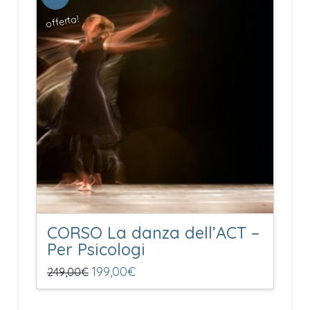
offerta!
CORSO La danza dell’ACT –
Per Psicologi
Il
199,00
€
Il
249,00
€
prezzo
prezzo
originale
attuale
era:
è: