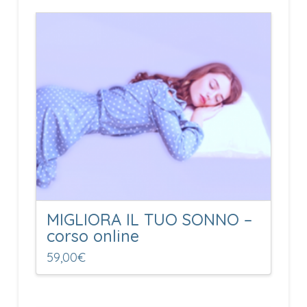
249,00€.
199,00€.
MIGLIORA IL TUO SONNO –
corso online
59,00
€