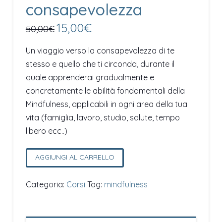
consapevolezza
Il
15,00
€
Il
50,00
€
prezzo
prezzo
originale
attuale
era:
è:
Un viaggio verso la consapevolezza di te
50,00€.
15,00€.
stesso e quello che ti circonda, durante il
quale apprenderai gradualmente e
concretamente le abilità fondamentali della
Mindfulness, applicabili in ogni area della tua
vita (famiglia, lavoro, studio, salute, tempo
libero ecc..)
CORSO
AGGIUNGI AL CARRELLO
MINDFULNESS
–
Categoria:
Corsi
Tag:
mindfulness
PRIMI
PASSI
verso