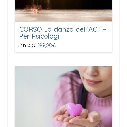
CORSO La danza dell’ACT –
Per Psicologi
Il
199,00
€
Il
249,00
€
prezzo
prezzo
originale
attuale
era:
è:
249,00€.
199,00€.