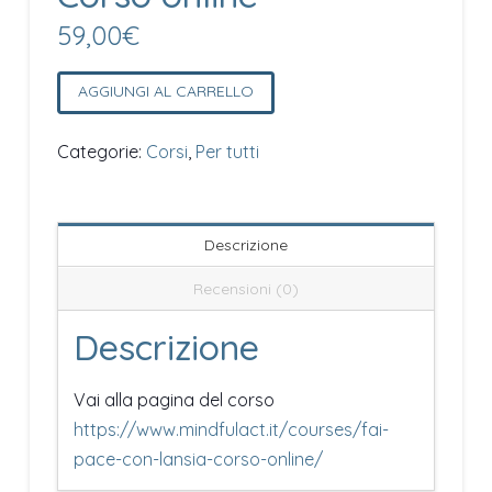
59,00
€
Fai
AGGIUNGI AL CARRELLO
pace
con
Categorie:
Corsi
,
Per tutti
l'ansia
-
Corso
Descrizione
online
Recensioni (0)
quantità
Descrizione
Vai alla pagina del corso
https://www.mindfulact.it/courses/fai-
pace-con-lansia-corso-online/