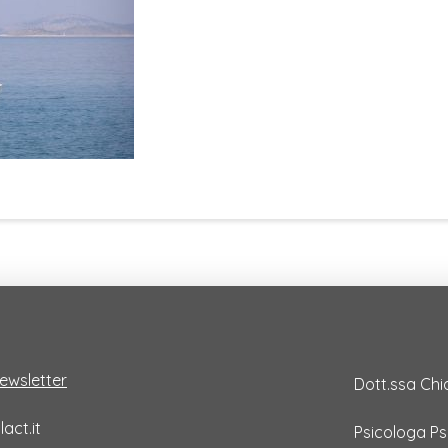
 newsletter
Dott.ssa Chi
act.it
Psicologa P