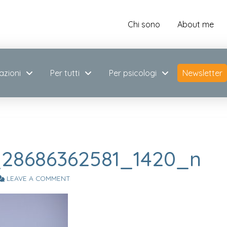
Chi sono
About me
azioni
Per tutti
Per psicologi
Newsletter
_28686362581_1420_n
LEAVE A COMMENT